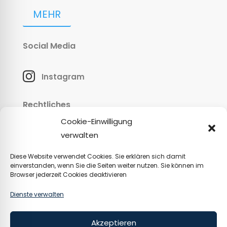
MEHR
Social Media

Instagram
Rechtliches
Cookie-Einwilligung
verwalten
Impressum
Diese Website verwendet Cookies. Sie erklären sich damit
Datenschutz
einverstanden, wenn Sie die Seiten weiter nutzen. Sie können im
Browser jederzeit Cookies deaktivieren
Erklärung zur Barrierefreiheit
Dienste verwalten
© 2025 | all rights reserved by Donau-
Akzeptieren