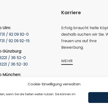
Karriere
Erfolg braucht helle Köpf
o Ulm:
deshalb suchen wir Sie. W
731 / 92 09 92-0
freuen uns auf Ihre
731 / 92 09 92-15
Bewerbung.
o Günzburg:
8221 / 36 52-0
MEHR
8221 / 36 52-30
o München:
89 / 30 90 88 9-0
Social Media
Cookie-Einwilligung verwalten
89 / 30 90 88 9-99
en, wenn Sie die Seiten weiter nutzen. Sie können im

Instagram