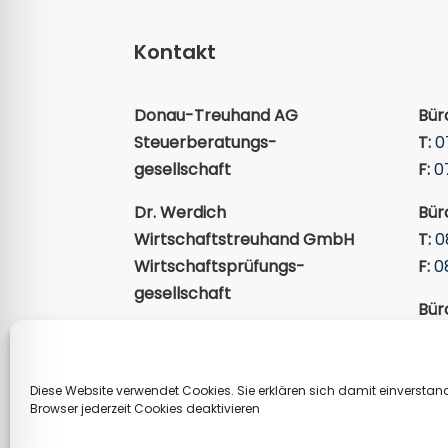
Kontakt
Donau-Treuhand AG
Bür
Steuerberatungs­
T:
0
gesellschaft
F:
0
Dr. Werdich
Bür
Wirtschaftstreuhand GmbH
T:
0
Wirtschaftsprüfungs­
F:
0
gesellschaft
Bür
M:
info@dr-werdich.com
T:
0
F:
0
Diese Website verwendet Cookies. Sie erklären sich damit einverstand
Browser jederzeit Cookies deaktivieren