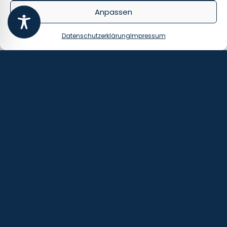
verlängern.
Anpassen
Entwurf des
Datenschutzerklärung
Impressum
Wachstumschanchengese
tzes
Mit einem umfangreichen
Steueränderungsgesetz, das vor
3
allem Erleichterungen und
Vereinfachungen enthält, will die
Bundesregierung neue
Wachstumsimpulse für die
deutsche Wirtschaft setzen.
Wärmeabgabe an anderen
Betrieb als unentgeltliche
Wertabgabe
Der Europäische Gerichtshof
3
muss prüfen, ob die kostenlose
Wärmeabgabe an einen
anderen Betrieb als
unentgeltiche Wertabgabe
umsatzsteuerpflichtig ist.