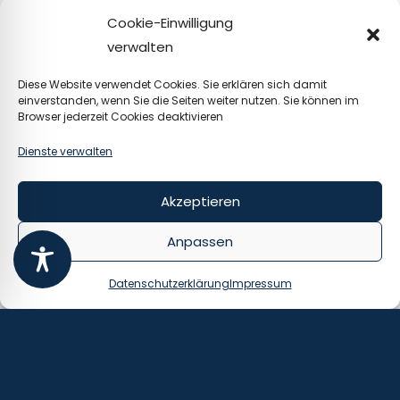
Sie in der nächsten Ausgabe.
Cookie-Einwilligung
Aktiv
verwalten
rent
e:
Diese Website verwendet Cookies. Sie erklären sich damit
einverstanden, wenn Sie die Seiten weiter nutzen. Sie können im
Durc
Browser jederzeit Cookies deaktivieren
h das
Aktiv
Dienste verwalten
rent
enge
Akzeptieren
setz können Arbeitnehmer, die die
Anpassen
Regelaltersgrenze in der gesetzlichen
Rentenversicherung erreicht haben, ab
Datenschutzerklärung
Impressum
2026 bis zu 2.000 Euro monatlich steuerfrei
verdienen. Es fallen lediglich die
Sozialversicherungsbeiträge an. Nicht
betroffen von der Aktivrente sind
geringfügige Beschäftigungen und der Lohn