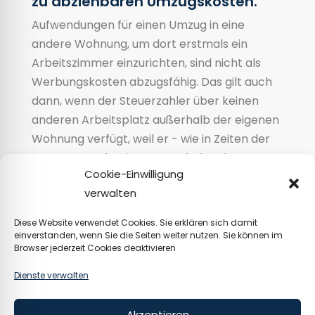
zu abziehbaren Umzugskosten.
Aufwendungen für einen Umzug in eine
andere Wohnung, um dort erstmals ein
Arbeitszimmer einzurichten, sind nicht als
Werbungskosten abzugsfähig. Das gilt auch
dann, wenn der Steuerzahler über keinen
anderen Arbeitsplatz außerhalb der eigenen
Wohnung verfügt, weil er - wie in Zeiten der
Corona-Pandemie - zum Arbeiten im
Cookie-Einwilligung
häuslichen Bereich gezwungen war oder er
verwalten
durch die Arbeit im Homeoffice Berufs- und
Familienleben vereinbaren möchte. Mit
Diese Website verwendet Cookies. Sie erklären sich damit
diesem Urteil hat der Bundesfinanzhof die
einverstanden, wenn Sie die Seiten weiter nutzen. Sie können im
Browser jederzeit Cookies deaktivieren
Klage eines Elternpaares abgewiesen, das
während der Corona-Pandemie von einer
Dienste verwalten
Drei- in eine Fünf-Zimmer-Wohnung umzog,
damit den beiden Eltern jeweils ein eigenes
Akzeptieren