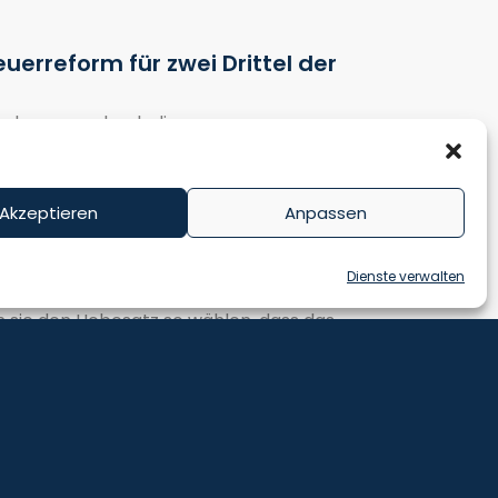
erreform für zwei Drittel der
Änderungen durch die
bilieneigentümern ergeben, dass zwei
zahlt weniger und für 6,8 % hat sich der
Akzeptieren
Anpassen
Mehrbelastung sehr vom jeweiligen
Dienste verwalten
s an den von Bundesland zu Bundesland
 sie den Hebesatz so wählen, dass das
ittliche Mehrbelastung in Berlin mit