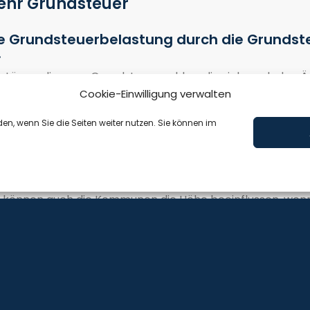
ehr Grundsteuer
ie Grundsteuerbelastung durch die Grundsteu
.
tümer die neue Grundsteuer zahlen, die sich nach den 
Cookie-Einwilligung verwalten
GEL berichtet, hat eine Umfrage unter rund 46.000 Immo
uer zahlen müssen als bisher. Etwas mehr als ein Viertel 
en, wenn Sie die Seiten weiter nutzen. Sie können im
 aus dem Bericht nicht hervor. Fest steht aber, dass die 
 unterschiedlichen Immobilienbeständen und andererseit
n können auch die Kommunen die Höhe beeinflussen, wenn
s vor der Reform. Unter den Befragten war die durchschn
lstein mit 54,7 % am niedrigsten.